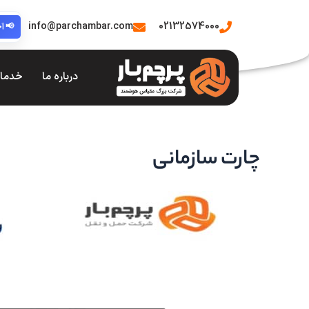
رش
ه
info@parchambar.com
02132574000
📢
آخ
حتوا
درباره ما
خدما
چارت سازمانی