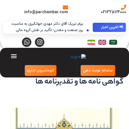
رش
ه
info@parchambar.com
02132574000
حتوا
پیام تبریک آقای دکتر مهدی جهانگیری به مناسبت
📢
آخرین اخبار
روز صنعت و معدن؛ تأکید بر نقش گروه مالی
گردشگری در توسعه اقتصادی
W
I
h
n
a
s
t
t
s
a
درباره ما
تماس با ما
a
g
سامانه نوبت دهی
اتوماسیون اداری
p
r
گواهی نامه ها و تقدیرنامه ها
p
a
m